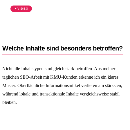
Google AI Overviews: Was das für Ihre
Website-Sichtbarkeit bedeutet
VIDEO
KI-Content Partner
Welche Inhalte sind besonders betroffen?
Nicht alle Inhaltstypen sind gleich stark betroffen. Aus meiner
täglichen SEO-Arbeit mit KMU-Kunden erkenne ich ein klares
Muster: Oberflächliche Informationsartikel verlieren am stärksten,
während lokale und transaktionale Inhalte vergleichsweise stabil
bleiben.
AI-Overview-
Inhaltstyp
Empfohlene Maßnahme
Risiko