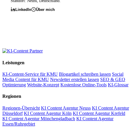
Standort: Neuss, Deutschland.
LinkedIn
Über mich
Leistungen
KI-Content-Service für KMU
Blogartikel schreiben lassen
Social
Media Content für KMU
Newsletter erstellen lassen
SEO & GEO
Optimierung
Website-Konzept
Kostenlose Online-Tools
KI-Glossar
Regionen
Regionen-Übersicht
KI Content Agentur Neuss
KI Content Agentur
Düsseldorf
KI Content Agentur Köln
KI Content Agentur Krefeld
KI Content Agentur Mönchengladbach
KI Content Agentur
Essen/Ruhrgebiet