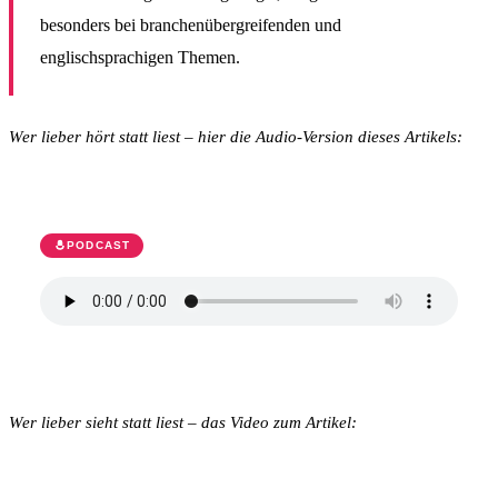
besonders bei branchenübergreifenden und
englischsprachigen Themen.
Wer lieber hört statt liest – hier die Audio-Version dieses Artikels:
Google AI Overviews: Was das für Ihre
Website-Sichtbarkeit bedeutet
PODCAST
Generiert mit NotebookLM · KI-Content Partner
Transkript anzeigen
Wer lieber sieht statt liest – das Video zum Artikel: