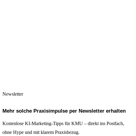
SEO-konformen Content für Ihre
Website?
Ich produziere monatlich Inhalte, die für Suchmaschinen
und KI-Systeme optimiert sind – von der Keyword-
Recherche bis zur Veröffentlichung.
Ab 590 €/Monat.
Kostenloses Erstgespräch sichern
Newsletter
Mehr solche Praxisimpulse per Newsletter erhalten
Kostenlose KI-Marketing-Tipps für KMU – direkt ins Postfach,
ohne Hype und mit klarem Praxisbezug.