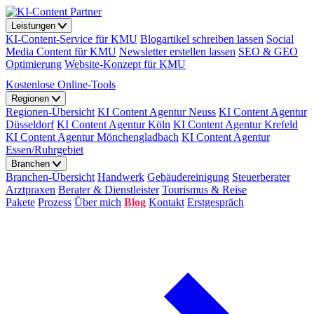
Leistungen
KI-Content-Service für KMU
Blogartikel schreiben lassen
Social
Media Content für KMU
Newsletter erstellen lassen
SEO & GEO
Optimierung
Website-Konzept für KMU
Kostenlose Online-Tools
Regionen
Regionen-Übersicht
KI Content Agentur Neuss
KI Content Agentur
Düsseldorf
KI Content Agentur Köln
KI Content Agentur Krefeld
KI Content Agentur Mönchengladbach
KI Content Agentur
Essen/Ruhrgebiet
Branchen
Branchen-Übersicht
Handwerk
Gebäudereinigung
Steuerberater
Arztpraxen
Berater & Dienstleister
Tourismus & Reise
Pakete
Prozess
Über mich
Blog
Kontakt
Erstgespräch