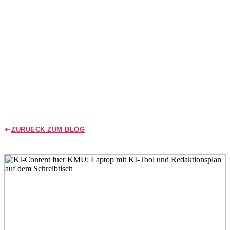
KI-Content fuer KMU: Strategie,
Tools und Praxis 2026
12. Mai 2026
Robert Werkier
9 Min. Lesen
Zuletzt aktualisiert: 12. Mai 2026
ZURUECK ZUM BLOG